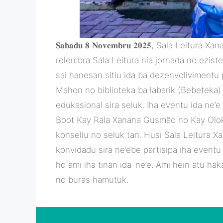
𝐒𝐚𝐛𝐚𝐝𝐮 𝟖 𝐍𝐨𝐯𝐞𝐦𝐛𝐫𝐮 𝟐𝟎𝟐𝟓, Sala
relembra Sala Leitura nia jornada no ezis
sai hanesan sitiu ida ba dezenvolivimentu
Mahon no biblioteka ba labarik (Bebeteka)
edukasional sira seluk. Iha eventu ida ne’
Boot Kay Rala Xanana Gusmão no Kay Olo
konsellu no seluk tan. Husi Sala Leitura 
konvidadu sira ne’ebe partisipa iha eventu
ho ami iha tinan ida-ne’e. Ami hein atu hak
no buras hamutuk.