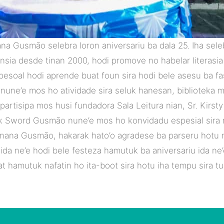
 Leitura Xanana Gusmão selebra loron aniversariu ba dala 25. Ih
tensia desde tinan 2000, hodi promove no habelar litera
 pesoal hodi aprende buat foun sira hodi bele asesu ba f
 nune’e mos ho atividade sira seluk hanesan, biblioteka 
e partisipa mos husi fundadora Sala Leitura nian, Sr. Kir
k Sword Gusmão nune’e mos ho konvidadu espesial sira
Xanana Gusmão, hakarak hato’o agradese ba parseru hotu n
 ida ne’e hodi bele festeza hamutuk ba aniversariu ida n
at hamutuk nafatin ho ita-boot sira hotu iha tempu sira tu