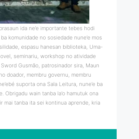
a selebrasaun ida ne’e importante tebes hodi
sia ba komunidade no sosiedade nune’e mos
asilidade, espasu hanesan biblioteka, Uma-
movel, seminariu, workshop no atividade
sty Sword Gusmão, patrosinador sira, Maun
 no doador, membru governu, membru
e’ebé suporta ona Sala Leitura, nune’e ba
e’e. Obrigadu wain tanba la’o hamutuk ona
ir mai tanba ita sei kontinua aprende, kria