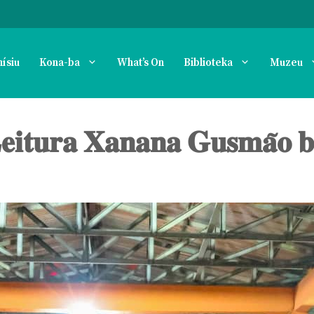
nísiu
Kona-ba
What’s On
Biblioteka
Muzeu
𝐋𝐞𝐢𝐭𝐮𝐫𝐚 𝐗𝐚𝐧𝐚𝐧𝐚 𝐆𝐮𝐬𝐦𝐚̃𝐨 𝐛