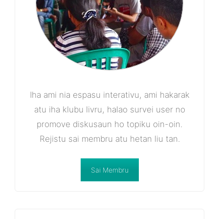
Iha ami nia espasu interativu, ami hakarak
atu iha klubu livru, halao survei user no
promove diskusaun ho topiku oin-oin.
Rejistu sai membru atu hetan liu tan.
Sai Membru