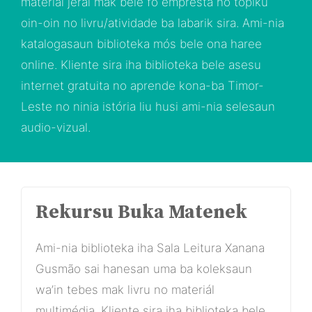
materiál jerál mak bele fo empresta ho tópiku
oin-oin no livru/atividade ba labarik sira. Ami-nia
katalogasaun biblioteka mós bele ona haree
online. Kliente sira iha biblioteka bele asesu
internet gratuita no aprende kona-ba Timor-
Leste no ninia istória liu husi ami-nia selesaun
audio-vizual.
Rekursu Buka Matenek
Ami-nia biblioteka iha Sala Leitura Xanana
Gusmão sai hanesan uma ba koleksaun
wa’in tebes mak livru no materiál
multimédia. Kliente sira iha biblioteka bele