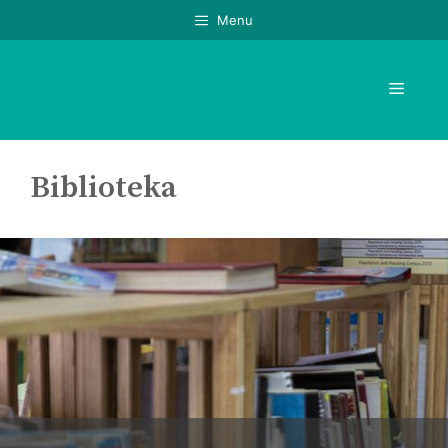
Skip
Menu
to
content
Menu
Biblioteka