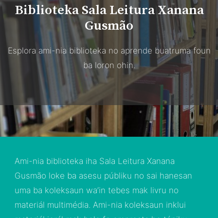
Biblioteka Sala Leitura Xanana
Gusmão
Esplora ami-nia biblioteka no aprende buatruma foun
ba loron ohin.
Ami-nia biblioteka iha Sala Leitura Xanana
Gusmão loke ba asesu públiku no sai hanesan
uma ba koleksaun wa’in tebes mak livru no
materiál multimédia. Ami-nia koleksaun inklui